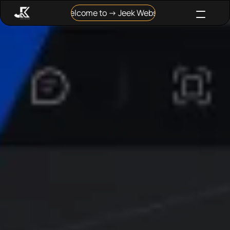
Welcome to → Jeek Website Design。
Welcome to → 